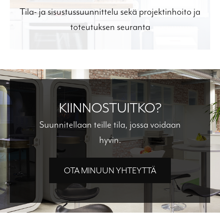
Tila- ja sisustussuunnittelu sekä projektinhoito ja
toteutuksen seuranta
KIINNOSTUITKO?
Suunnitellaan teille tila, jossa voidaan
hyvin.
OTA MINUUN YHTEYTTÄ