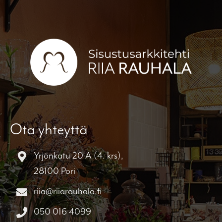
Ota yhteyttä
Yrjönkatu 20 A (4. krs),
28100 Pori
riia@riiarauhala.fi
050 016 4099