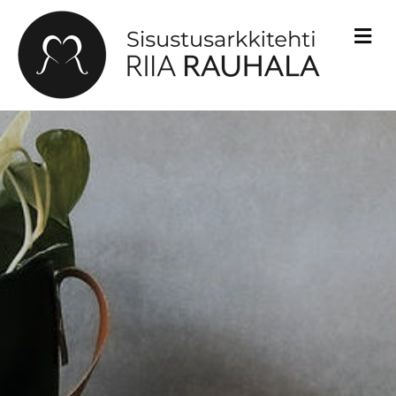
V
A
L
I
K
K
O