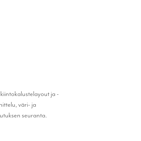
kiintokalustelayout ja -
ttelu, väri- ja
teutuksen seuranta.