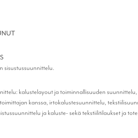
TUNUT
S
 sisustussuunnittelu.
ttelu: kalustelayout ja toiminnallisuuden suunnittelu, 
oimittajan kanssa, irtokalustesuunnittelu, tekstiilisuunni
stussuunnittelu ja kaluste- sekä tekstiilitilaukset ja to