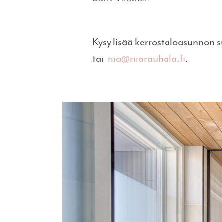
Kysy lisää kerrostaloasunnon s
tai
riia@riiarauhala.fi
.