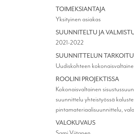
TOIMEKSIANTAJA
Yksityinen asiakas
SUUNNITELTU JA VALMIS
2021-2022
SUUNNITTELUN TARKOITU
Uudiskohteen kokonaisvaltainen
ROOLINI PROJEKTISSA
Kokonaisvaltainen sisustussuunni
suunnittelu yhteistyössä kalustet
pintamateriaalisuunnittelu, valai
VALOKUVAUS
Sami Viitanen