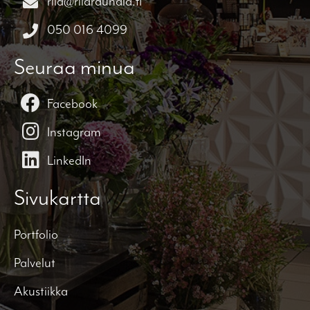
riia@riiarauhala.fi
050 016 4099
Seuraa minua
Facebook
Instagram
LinkedIn
Sivukartta
Portfolio
Palvelut
Akustiikka