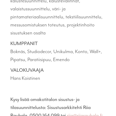
kalustesuunnittelu, kalustevalinnat,
valaistussuunnittelu, väri- ja
pintamateriaalisuunnittelu, tekstiilisuunnittelu,
messusomistuksen toteutus, projektinhoito
sisustuksen osalta
KUMPPANIT
Boknäs, Studiodecor, Unikulma, Konto, Wall+,
Pipatsu, Paratiisipuu, Emendo
VALOKUVAAJA
Hans Koistinen
Kysy lisää omakotitalon sisustus- ja
tilasuunnittelusta: Sisustusarkkitehti Riia
Rauhala, 0500 164 099 tai
riia@riiarauhala.fi
.