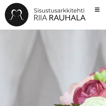
V
A
L
I
K
K
O